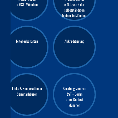
» GST-München
» Netzwerk der
selbstständigen
Trainer in München
Mitgliedschaften
Akkreditierung
Links & Kooperationen
Beratungszentren
Seminarhäuser
ZST - Berlin
» im-Kontext
München