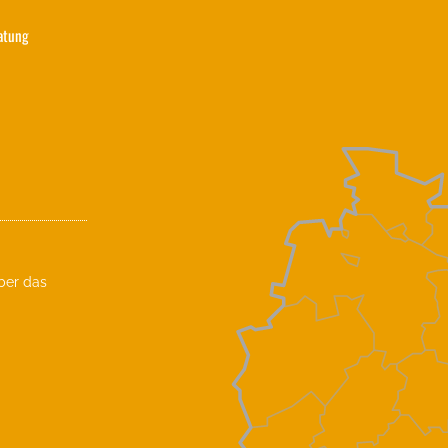
ratung
ber das