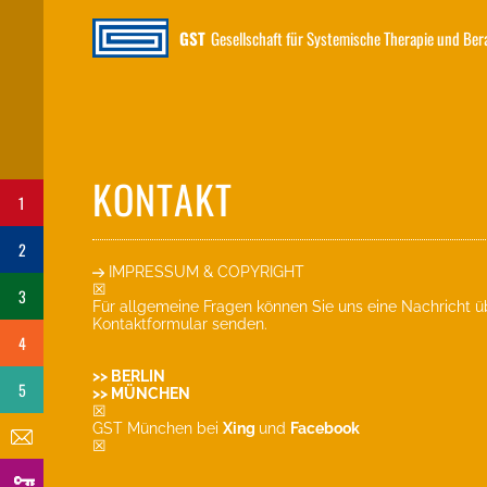
GST
Gesellschaft für Systemische Therapie und Be
KONTAKT
1
2
IMPRESSUM & COPYRIGHT
☒
3
Für allgemeine Fragen können Sie uns eine Nachricht ü
Kontaktformular senden.
4
>> BERLIN
5
>> MÜNCHEN
☒
GST München bei
Xing
und
Facebook
☒