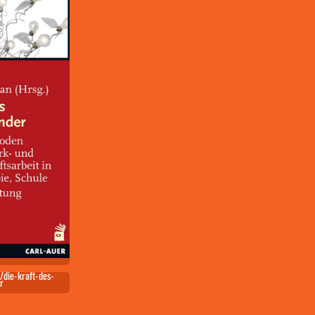
/die-kraft-des-
r