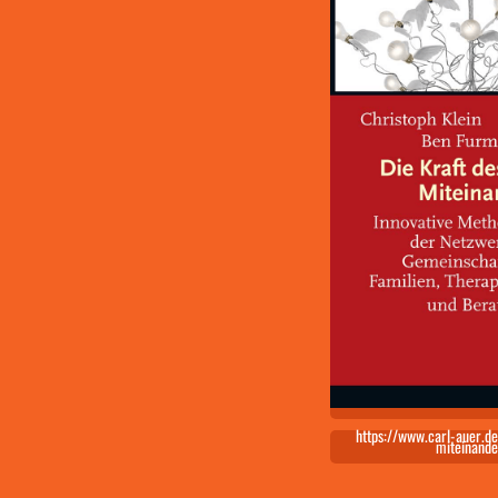
https://www.carl-auer.de
miteinande