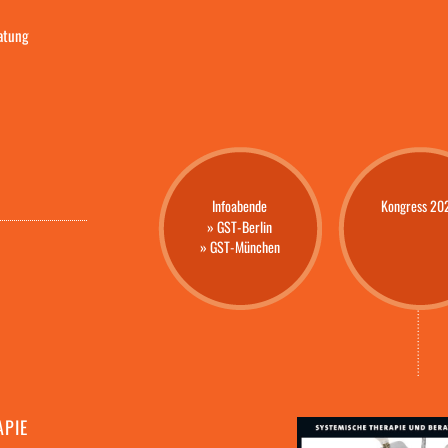
ratung
Infoabende
Kongress 20
» GST-Berlin
» GST-München
APIE