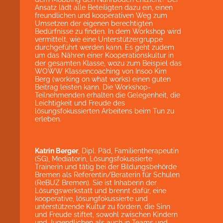
Ansatz lädt alle Beteiligten dazu ein, einen
freundlichen und kooperativen Weg zum
Umsetzen der eigenen berechtigten
Bedürfnisse zu finden. In dem Workshop wird
vermittelt, wie eine Unterstützergruppe
durchgeführt werden kann. Es geht zudem
um das Nähren einer Kooperationskultur in
der gesamten Klasse, wozu zum Beispiel das
WOWW Klassencoaching von Insoo Kim
Berg (working on what works) einen guten
Beitrag leisten kann. Die Workshop-
Teilnehmenden erhalten die Gelegenheit, die
Leichtigkeit und Freude des
lösungsfokussierten Arbeitens beim Tun zu
erleben.
Katrin Berger
, Dipl. Päd, Familientherapeutin
(SG), Mediatorin, Lösungsfokussierte
Trainerin und tätig bei der Bildungsbehörde
Bremen als Referentin/Beraterin für Schulen
(ReBUZ Bremen). Sie ist Inhaberin der
Lösungswerkstatt und brennt dafür, eine
kooperative, lösungfokussierte und
unterstützende Kultur zu fördern, die Sinn
und Freude stiftet, sowohl zwischen Kindern
und Jugendlichen als auch in Teams und