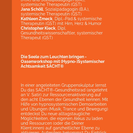
systemische Therapeutin (GST)
Jana Schöll
, Sozialpädagogin (B.A.),
systemische Therapeutin (GST)
Kathleen Zmeck
, Dipl.-Päd.& systemische
Therapeutin (GST) mit Hirn, Herz & Humor
Christopher Kieck
, Dipl.
Gesundheitswissenschaftler, systemischer
Therapeut (GST)
Die Seele zum Leuchten bringen -
Oasenworkshop mit (Hypno-)Systemischer
Achtsamkeit SACHT®
In einer angeleiteten Gruppenskulptur lernst
Du das SACHT®-Gesundheitsrad (angelehnt
an V. Satir) zur Ressourcenaktivierung auf
den acht Ebenen der Gesundheit kennen. Mit
Hilfe von hypnosystemischen Demoarbeiten
und Übungen (Musik, Trance und Bewegung)
entdeckst Du neue alltagstaugliche
Möglichkeiten, die eigenen Akkus zu laden
und Ressourcen (oder die Deiner
Klient:innen) auf ganzheitlicher Ebene zu
aktivieren. Außerdem bekommst Du Einblick