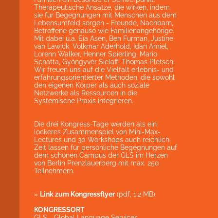
Therapeutische Ansätze, die wirken, indem
sie für Begegnungen mit Menschen aus dem
Lebensumfeld sorgen - Freunde, Nachbarn,
Betroffene genauso wie Familienangehörige.
Mit dabei u.a. Eia Asen, Ben Furman, Justine
van Lawick, Volkmar Aderhold, Idan Amiel,
Lorenn Walker, Henner Spierling, Mario
Schatta, Gyöngyvér Sielaff, Thomas Pletsch.
Wir freuen uns auf die Vielfalt erlebnis- und
erfahrungsorientierter Methoden, die sowohl
den eigenen Körper als auch soziale
Netzwerke als Ressourcen in die
Systemische Praxis integrieren.
Die drei Kongress-Tage werden als ein
lockeres Zusammenspiel von Mini-Max-
Lectures und 30 Workshops auch reichlich
Zeit lassen für persönliche Begegnungen auf
dem schönen Campus der GLS im Herzen
von Berlin Prenzlauerberg mit max. 250
Teilnehmern.
»
Link zum Kongressflyer
(pdf, 1,2 MB)
KONGRESSORT
GLS - Global Language Services