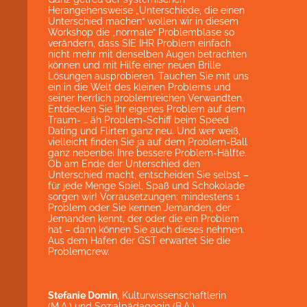
Herangehensweise „Unterschiede, die einen
Unterschied machen“ wollen wir in diesem
Workshop die „normale“ Problemblase so
verändern, dass SIE IHR Problem einfach
nicht mehr mit denselben Augen betrachten
können und mit Hilfe einer neuen Brille
Lösungen ausprobieren. Tauchen Sie mit uns
ein in die Welt des kleinen Problems und
seiner herrlich problemreichen Verwandten.
Entdecken Sie Ihr eigenes Problem auf dem
Traum- … äh Problem-Schiff beim Speed
Dating und Flirten ganz neu. Und wer weiß,
vielleicht finden Sie ja auf dem Problem-Ball
ganz nebenbei Ihre bessere Problem-Hälfte.
Ob am Ende der Unterschied den
Unterschied macht, entscheiden Sie selbst –
für jede Menge Spiel, Spaß und Schokolade
sorgen wir! Vorrausetzungen: mindestens 1
Problem oder Sie kennen Jemanden, der
Jemanden kennt, der oder die ein Problem
hat – dann können Sie auch dieses nehmen.
Aus dem Hafen der GST erwartet Sie die
Problemcrew.
Stefanie Domin
, Kulturwissenschaftlerin
(M.A.) und Sozialpädagogin (B.A.),