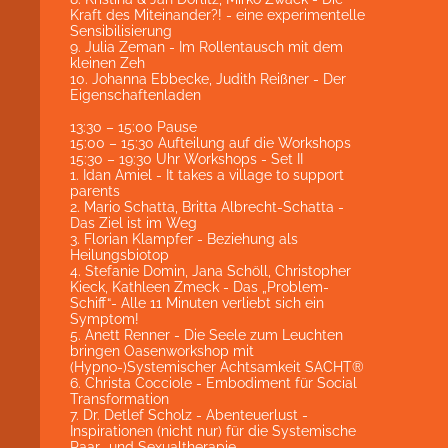
Kraft des Miteinander?! - eine experimentelle
Sensibilisierung
9. Julia Zeman - Im Rollentausch mit dem
kleinen Zeh
10. Johanna Ebbecke, Judith Reißner - Der
Eigenschaftenladen
13:30 – 15:00 Pause
15:00 – 15:30 Aufteilung auf die Workshops
15:30 – 19:30 Uhr Workshops - Set II
1. Idan Amiel - It takes a village to support
parents
2. Mario Schatta, Britta Albrecht-Schatta -
Das Ziel ist im Weg
3. Florian Klampfer - Beziehung als
Heilungsbiotop
4. Stefanie Domin, Jana Schöll, Christopher
Kieck, Kathleen Zmeck - Das „Problem-
Schiff“- Alle 11 Minuten verliebt sich ein
Symptom!
5. Anett Renner - Die Seele zum Leuchten
bringen Oasenworkshop mit
(Hypno-)Systemischer Achtsamkeit SACHT®
6. Christa Cocciole - Embodiment für Social
Transformation
7. Dr. Detlef Scholz - Abenteuerlust -
Inspirationen (nicht nur) für die Systemische
Paar- und Sexualtherapie