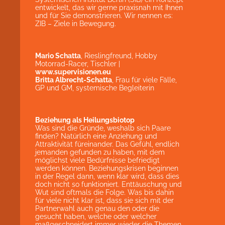
entwickelt, das wir gerne praxisnah mit Ihnen
und für Sie demonstrieren. Wir nennen es:
ZIB – Ziele in Bewegung.
Mario Schatta
, Rieslingfreund, Hobby
Motorrad-Racer, Tischler |
www.supervisionen.eu
Britta Albrecht-Schatta
, Frau für viele Fälle,
GP und GM, systemische Begleiterin
Beziehung als Heilungsbiotop
Was sind die Gründe, weshalb sich Paare
finden? Natürlich eine Anziehung und
Attraktivität füreinander. Das Gefühl, endlich
jemanden gefunden zu haben, mit dem
möglichst viele Bedürfnisse befriedigt
werden können. Beziehungskrisen beginnen
in der Regel dann, wenn klar wird, dass dies
doch nicht so funktioniert. Enttäuschung und
Wut sind oftmals die Folge. Was bis dahin
für viele nicht klar ist, dass sie sich mit der
Partnerwahl auch genau den oder die
gesucht haben, welche oder welcher
maßgeschneidert immer wieder die Themen