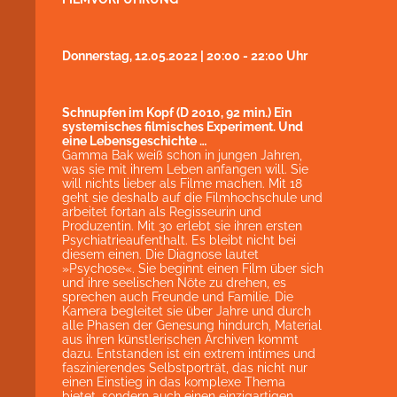
Donnerstag, 12.05.2022 | 20:00 - 22:00 Uhr
Schnupfen im Kopf (D 2010, 92 min.) Ein
systemisches filmisches Experiment. Und
eine Lebensgeschichte …
Gamma Bak weiß schon in jungen Jahren,
was sie mit ihrem Leben anfangen will. Sie
will nichts lieber als Filme machen. Mit 18
geht sie deshalb auf die Filmhochschule und
arbeitet fortan als Regisseurin und
Produzentin. Mit 30 erlebt sie ihren ersten
Psychiatrieaufenthalt. Es bleibt nicht bei
diesem einen. Die Diagnose lautet
»Psychose«. Sie beginnt einen Film über sich
und ihre seelischen Nöte zu drehen, es
sprechen auch Freunde und Familie. Die
Kamera begleitet sie über Jahre und durch
alle Phasen der Genesung hindurch, Material
aus ihren künstlerischen Archiven kommt
dazu. Entstanden ist ein extrem intimes und
faszinierendes Selbstporträt, das nicht nur
einen Einstieg in das komplexe Thema
bietet, sondern auch einen einzigartigen,