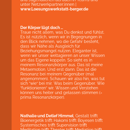
unter Netzwerkpartner:innen |
www.Loesungswerkstatt-berger.de
Der Körper lügt doch …
Traue nicht allem, was Du denkst und fühlst.
Es ist nützlich, wenn wir in Begegnungen in
den Blick nehmen, wo die Gefahr besteht,
dass wir Nähe als Ausgleich für
Beziehungsmangel nutzen. Eleganter ist,
wenn wir unser weltagieren an unser Wissen
um das Eigene koppeln. So sieht es in
meinem Resonanzkörper aus. Das ist meine
Metaemotion. Und erst dann. Das ist die
Resonanz bei meinem Gegenüber (mal
angenommen). Schauen wir also hin, was tut
sich “wie“ bei mir. Was beim Gegenüber. Wie
“funktionieren“ wir. Wissen und Verstehen
können uns heiter und gelassen stimmen (=
prima Resonanzkörper).
Nathalie und Detlef Himmel
, Gestalt trifft
Bioenergetik trifft Hakomi trifft Boyesen trifft
Systemisches trifft Supervision trifft
Meditation trifft Theater trifft Mediation trifft