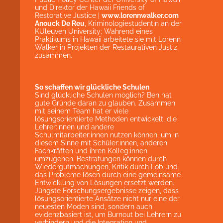
und Direktor der Hawaii Friends of
Restorative Justice |
www.lorennwalker.com
Anouck De Reu
, Kriminologiestudentin an der
KUleuven University; Während eines
Praktikums in Hawaii arbeitete sie mit Lorenn
Walker in Projekten der Restaurativen Justiz
zusammen.
So schaffen wir glückliche Schulen
Sind glückliche Schulen möglich? Ben hat
gute Gründe daran zu glauben. Zusammen
mit seinem Team hat er viele
lösungsorientierte Methoden entwickelt, die
Lehrer:innen und andere
Schulmitarbeiter:innen nutzen können, um in
diesem Sinne mit Schüler:innen, anderen
Fachkräften und ihren Kolleg:innen
umzugehen. Bestrafungen können durch
Wiedergutmachungen, Kritik durch Lob und
das Probleme lösen durch eine gemeinsame
Entwicklung von Lösungen ersetzt werden.
Jüngste Forschungsergebnisse zeigen, dass
lösungsorientierte Ansätze nicht nur eine der
neuesten Moden sind, sondern auch
evidenzbasiert ist, um Burnout bei Lehrern zu
verhindern und die Integration und