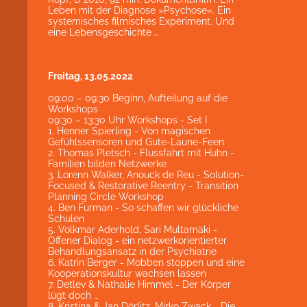
Leben mit der Diagnose »Psychose«. Ein
systemisches filmisches Experiment. Und
eine Lebensgeschichte …
Freitag, 13.05.2022
09:00 – 09:30 Beginn, Aufteilung auf die
Workshops
09:30 – 13:30 Uhr Workshops - Set I
1. Henner Spierling - Von magischen
Gefühlssensoren und Gute-Laune-Feen
2. Thomas Pletsch - Flussfahrt mit Huhn -
Familien bilden Netzwerke
3. Lorenn Walker, Anouck de Reu - Solution-
Focused & Restorative Reentry - Transition
Planning Circle Workshop
4. Ben Furman - So schaffen wir glückliche
Schulen
5. Volkmar Aderhold, Sari Multamäki -
Offener Dialog - ein netzwerkorientierter
Behandlungsansatz in der Psychiatrie
6. Katrin Berger - Mobben stoppen und eine
Kooperationskultur wachsen lassen
7. Detlev & Nathalie Himmel - Der Körper
lügt doch …
8. Kristina & Jan Dörlitz, Mirko Zwack - Die