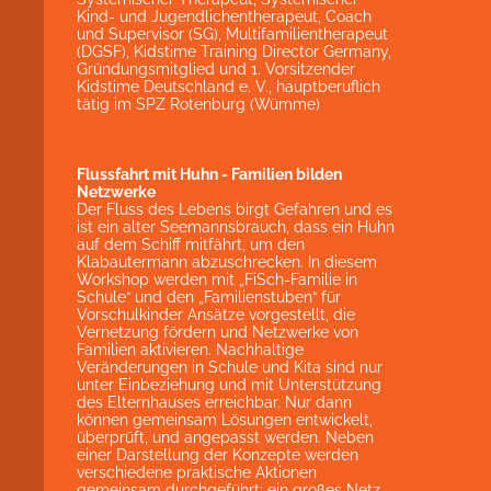
Kind- und Jugendlichentherapeut, Coach
und Supervisor (SG), Multifamilientherapeut
(DGSF), Kidstime Training Director Germany,
Gründungsmitglied und 1. Vorsitzender
Kidstime Deutschland e. V., hauptberuflich
tätig im SPZ Rotenburg (Wümme)
Flussfahrt mit Huhn - Familien bilden
Netzwerke
Der Fluss des Lebens birgt Gefahren und es
ist ein alter Seemannsbrauch, dass ein Huhn
auf dem Schiff mitfährt, um den
Klabautermann abzuschrecken. In diesem
Workshop werden mit „FiSch-Familie in
Schule“ und den „Familienstuben“ für
Vorschulkinder Ansätze vorgestellt, die
Vernetzung fördern und Netzwerke von
Familien aktivieren. Nachhaltige
Veränderungen in Schule und Kita sind nur
unter Einbeziehung und mit Unterstützung
des Elternhauses erreichbar. Nur dann
können gemeinsam Lösungen entwickelt,
überprüft, und angepasst werden. Neben
einer Darstellung der Konzepte werden
verschiedene praktische Aktionen
gemeinsam durchgeführt: ein großes Netz