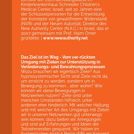
Kinderkrankenhaus Schneider Children`s
Medical Center, Israel; seit 20 Jahren eine
der Schlüsselpersonen für die Entwicklung
der Konzepte von gewaltfreiem Widerstand
(NVR) und der Neuen Autorität; Direktor des
New Authority Center (N.A.C.) in Israel, das er
2007 gemeinsam mit Prof. Haim Omer
gründete. |
www.newauthority.net
Das Ziel ist im Weg - Vom ver-rückten
Umgang mit Zielen zur Unterstützung in
Veränderungs- und Bewahrungsprozessen
Wozu brauchen wir eigentlich Ziele? Aus
hypnosystemischer Sicht sind Ziele nicht da,
um erreicht zu werden, sondern um in
Bewegung zu kommen... aber wohin? Wie
können wir diese Bewegungen in
Netzwerken nutzen? Ziele sind unter
manchen Umständen hilfreich, unter
anderen eher hinderlich. Mit welcher Haltung
und mit welcher Art des Umgangs mit Zielen
wir in unseren Netzwerken gut unterwegs
sein können, dazu bieten wir Anregungen
und sind auf Erfahrungen und Ideen der
Teilnehmenden gespannt. Wir haben im
Systemischen Institut Berlin (SIB) ein Konzept