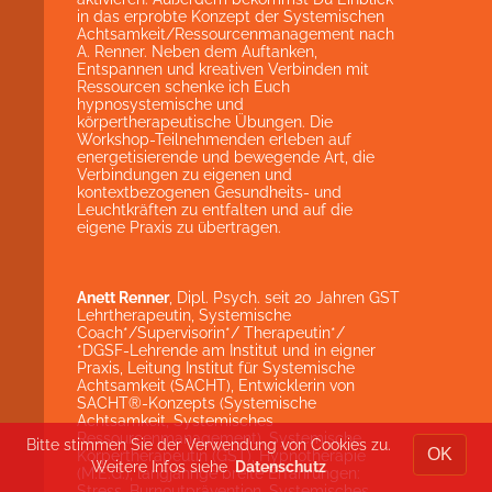
in das erprobte Konzept der Systemischen
Achtsamkeit/Ressourcenmanagement nach
A. Renner. Neben dem Auftanken,
Entspannen und kreativen Verbinden mit
Ressourcen schenke ich Euch
hypnosystemische und
körpertherapeutische Übungen. Die
Workshop-Teilnehmenden erleben auf
energetisierende und bewegende Art, die
Verbindungen zu eigenen und
kontextbezogenen Gesundheits- und
Leuchtkräften zu entfalten und auf die
eigene Praxis zu übertragen.
Anett Renner
, Dipl. Psych. seit 20 Jahren GST
Lehrtherapeutin, Systemische
Coach*/Supervisorin*/ Therapeutin*/
*DGSF-Lehrende am Institut und in eigner
Praxis, Leitung Institut für Systemische
Achtsamkeit (SACHT), Entwicklerin von
SACHT®-Konzepts (Systemische
Achtsamkeit, Systemisches
Ressourcenmanagement), Systemische
Bitte stimmen Sie der Verwendung von Cookies zu.
OK
Körpertherapeutin (GST), Hypnotherapie
Weitere Infos siehe
Datenschutz
(M.E.G.), langjährige breite Erfahrungen:
Stress, Burnoutprävention, Systemisches