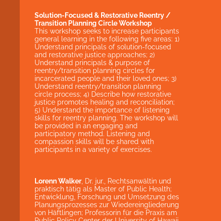
Solution-Focused & Restorative Reentry /
Transition Planning Circle Workshop
This workshop seeks to increase participants
general learning in the following five areas: 1)
Understand principals of solution-focused
and restorative justice approaches; 2)
Understand principals & purpose of
reentry/transition planning circles for
incarcerated people and their loved ones; 3)
Understand reentry/transition planning
circle process; 4) Describe how restorative
justice promotes healing and reconciliation;
5) Understand the importance of listening
skills for reentry planning. The workshop will
be provided in an engaging and
participatory method. Listening and
compassion skills will be shared with
participants in a variety of exercises.
Lorenn Walker
, Dr. jur., Rechtsanwältin und
praktisch tätig als Master of Public Health;
Entwicklung, Forschung und Umsetzung des
Planungsprozesses zur Wiedereingliederung
von Häftlingen; Professorin für die Praxis am
Public Policy Center der University of Hawaii