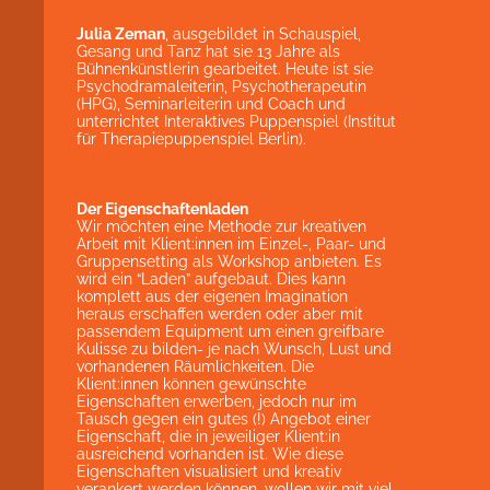
Julia Zeman
, ausgebildet in Schauspiel,
Gesang und Tanz hat sie 13 Jahre als
Bühnenkünstlerin gearbeitet. Heute ist sie
Psychodramaleiterin, Psychotherapeutin
(HPG), Seminarleiterin und Coach und
unterrichtet Interaktives Puppenspiel (Institut
für Therapiepuppenspiel Berlin).
Der Eigenschaftenladen
Wir möchten eine Methode zur kreativen
Arbeit mit Klient:innen im Einzel-, Paar- und
Gruppensetting als Workshop anbieten. Es
wird ein “Laden” aufgebaut. Dies kann
komplett aus der eigenen Imagination
heraus erschaffen werden oder aber mit
passendem Equipment um einen greifbare
Kulisse zu bilden- je nach Wunsch, Lust und
vorhandenen Räumlichkeiten. Die
Klient:innen können gewünschte
Eigenschaften erwerben, jedoch nur im
Tausch gegen ein gutes (!) Angebot einer
Eigenschaft, die in jeweiliger Klient:in
ausreichend vorhanden ist. Wie diese
Eigenschaften visualisiert und kreativ
verankert werden können, wollen wir mit viel