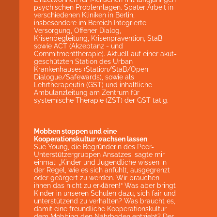
psychischen Problemlagen. Später Arbeit in
verschiedenen Kliniken in Berlin,
insbesondere im Bereich Integrierte
Versorgung, Offener Dialog,
Krisenbegleitung, Krisenprävention, StäB
sowie ACT (Akzeptanz - und
Commitmenttherapie). Aktuell auf einer akut-
geschützten Station des Urban
Krankenhauses (Station/StäB/Open
Dialogue/Safewards), sowie als
Lehrtherapeutin (GST) und inhaltliche
Ambulanzleitung am Zentrum für
systemische Therapie (ZST) der GST tätig.
Mobben stoppen und eine
Kooperationskultur wachsen lassen
Sue Young, die Begründerin des Peer-
Unterstützergruppen Ansatzes, sagte mir
einmal: „Kinder und Jugendliche wissen in
der Regel, wie es sich anfühlt, ausgegrenzt
oder geärgert zu werden. Wir brauchen
ihnen das nicht zu erklären!“ Was aber bringt
Kinder in unseren Schulen dazu, sich fair und
unterstützend zu verhalten? Was braucht es,
damit eine freundliche Kooperationskultur
dem Mobbing den Nährboden entzieht? Der