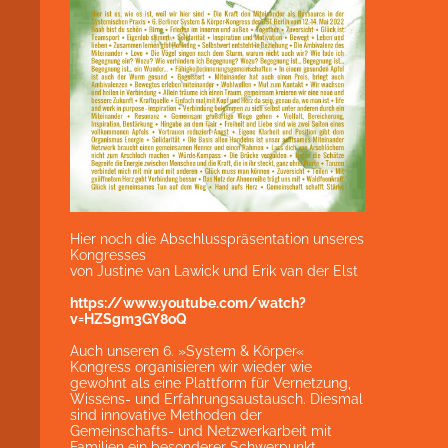
Hier noch die Abschlusspräsentation unseres
Kongresses
von Justine van Lawick und Erik van der Elst
https://www.youtube.com/watch?
v=HZSgm3GY8oQ
Auch unseren 6. »System & Körper«
Kongress organisieren wir wieder wie
gewohnt als eine Plattform für Vernetzung,
Wissens- und Erfahrungsaustausch. Diesmal
sind innovative Methoden der
Gemeinschafts- und Netzwerkarbeit mit
Familien ein besonderer Schwerpunkt.