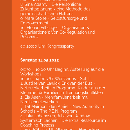
8. Sina Adamy - Die Persönliche
Zukunftsplanung - eine Methode des
gemeinschaftlichen Helfens
9. Mara Stone - Selbstfürsorge und
Empowerment
10. Florian Filtzinger - Organismen &
Organisationen: Von Co-Regulation und
Resonanz
ab 20:00 Uhr Kongressparty
Samstag 14.05.2022
09:30 – 10:00 Uhr Beginn, Aufteilung auf die
Workshops
10:00 – 14:00 Uhr Workshops - Set III
1. Justine van Lawick, Erik van der Elst -
Netzwerkarbeit im Programm Kinder aus der
Klemme für Familien in Trennungskonflikten
2. Eia Asen - Mehrfamilienarbeit mit
Familiennetzwerken
3. Tal Maimon, Idan Amiel - New Authority in
Schools – The P.E.N. Program
4. Julia Johannsen, Julia von Randow -
Systemisch Lachen - Die Extra-Ressource im
Coaching Prozess
5. Veit Böhnke, Uli Allkemper - Hingucken