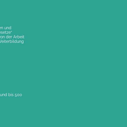
en und
esetze“
von der Arbeit
Weiterbildung
 und bis 500