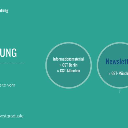
ratung
RUNG
Informationsmaterial
Newslet
» GST Berlin
» GST-München
» GST-Münch
Seite vom
postgraduale