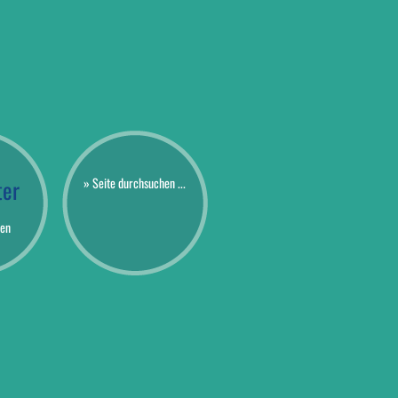
ter
» Seite durchsuchen ...
en