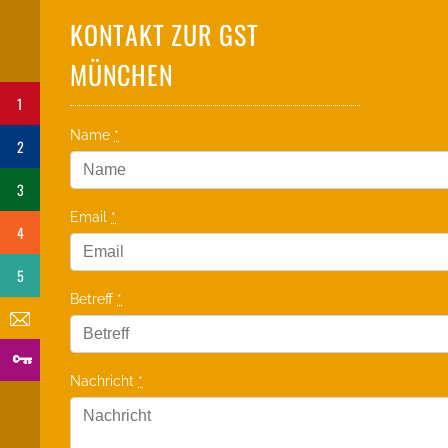
KONTAKT ZUR GST
MÜNCHEN
1
Name
*
2
3
Email
*
4
5
Betreff
*
Nachricht
*