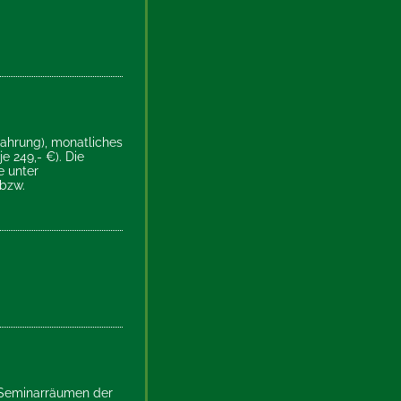
rfahrung), monatliches
e 249,- €). Die
e unter
bzw.
n Seminarräumen der