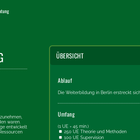
ratung
G
ÜBERSICHT
Ablauf
Die Weiterbildung in Berlin erstreckt si
Umfang
anzunehmen,
den waren.
(1 UE = 45 min.)
ge entwickelt
250 UE Theorie und Methoden
 Ressourcen
100 UE Supervision