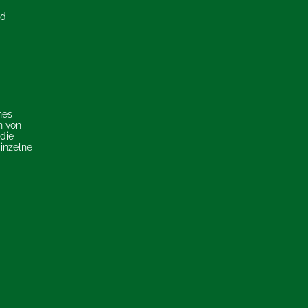
nd
nes
n von
 die
Einzelne