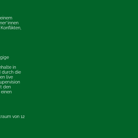
 einem
mer*innen
Konflikten,
ägige
halte in
d durch die
en live
upervision
it den
 einen
itraum von 12