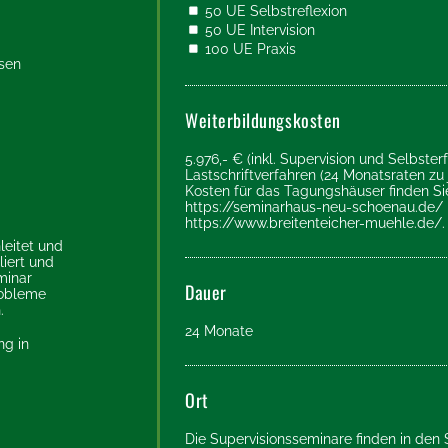
50 UE Selbstreflexion
50 UE Intervision
100 UE Praxis
sen
Weiterbildungskosten
5.976,- € (inkl. Supervision und Selbste
Lastschriftverfahren (24 Monatsraten zu j
Kosten für das Tagungshäuser finden Si
https://seminarhaus-neu-schoenau.de/
https://www.breitenteicher-muehle.de/
.
leitet und
liert und
minar
Dauer
robleme
.
24 Monate
ng in
Ort
Die Supervisionsseminare finden in de